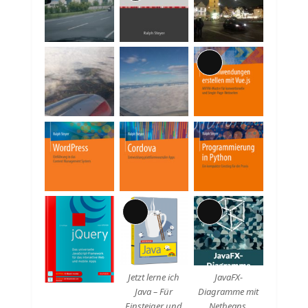
Beschreibung
Lange
Beschreibung
Lange
Lange
Beschreibung
Beschreibung
Jetzt lerne ich
JavaFX-
Java – Für
Diagramme mit
Einsteiger und
Netbeans.