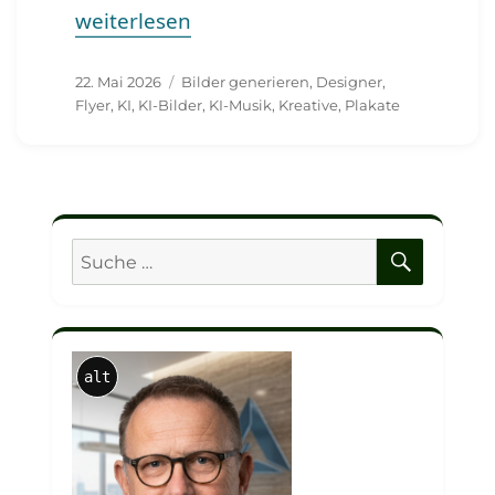
„Wer hat den KI-Schuss noch nicht gehört?
weiterlesen
Veröffentlicht
Schlagwörter
22. Mai 2026
Bilder generieren
,
Designer
,
am
Flyer
,
KI
,
KI-Bilder
,
KI-Musik
,
Kreative
,
Plakate
SUCHE
Suche
nach:
alt