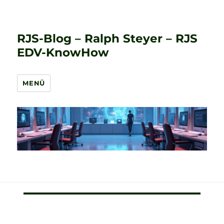
RJS-Blog – Ralph Steyer – RJS
EDV-KnowHow
MENÜ