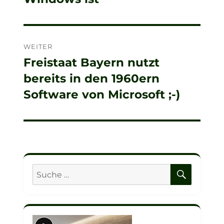
WEITER
Freistaat Bayern nutzt
Nächster
bereits in den 1960ern
Beitrag:
Software von Microsoft ;-)
SUCHE
Suche
nach: