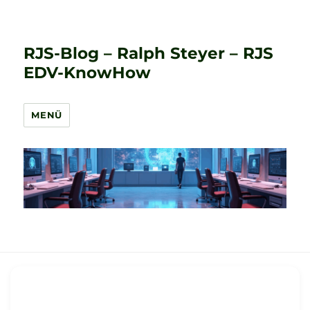
RJS-Blog – Ralph Steyer – RJS
EDV-KnowHow
MENÜ