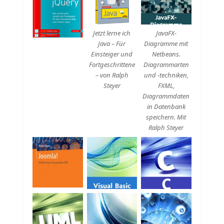
Beschreibung
Beschreibung
Jetzt lerne ich
JavaFX-
Java – Für
Diagramme mit
Einsteiger und
Netbeans.
Fortgeschrittene
Diagrammarten
– von Ralph
und -techniken,
Steyer
FXML,
Diagrammdaten
in Datenbank
speichern. Mit
Ralph Steyer