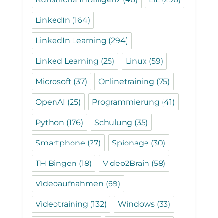
LinkedIn
(164)
LinkedIn Learning
(294)
Linked Learning
(25)
Linux
(59)
Microsoft
(37)
Onlinetraining
(75)
OpenAI
(25)
Programmierung
(41)
Python
(176)
Schulung
(35)
Smartphone
(27)
Spionage
(30)
TH Bingen
(18)
Video2Brain
(58)
Videoaufnahmen
(69)
Videotraining
(132)
Windows
(33)