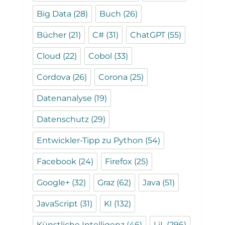
Big Data
(28)
Buch
(26)
Bücher
(21)
C#
(31)
ChatGPT
(55)
Cloud
(22)
Cobol
(33)
Cordova
(26)
Corona
(25)
Datenanalyse
(19)
Datenschutz
(29)
Entwickler-Tipp zu Python
(54)
Facebook
(24)
Firefox
(25)
Google+
(32)
Graz
(62)
Java
(51)
JavaScript
(31)
KI
(132)
Künstliche Intelligenz
(46)
LiL
(296)