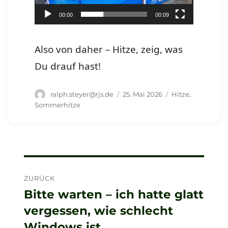
00:00
00:09
Also von daher – Hitze, zeig, was
Du drauf hast!
Autor
Veröffentlicht
Schlagwörter
ralph.steyer@rjs.de
25. Mai 2026
Hitze
,
am
Sommerhitze
Beitragsnavigation
ZURÜCK
Bitte warten – ich hatte glatt
Vorheriger
vergessen, wie schlecht
Beitrag:
Windows ist