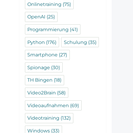
Onlinetraining
(75)
OpenAI
(25)
Programmierung
(41)
Python
(176)
Schulung
(35)
Smartphone
(27)
Spionage
(30)
TH Bingen
(18)
Video2Brain
(58)
Videoaufnahmen
(69)
Videotraining
(132)
Windows
(33)