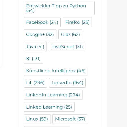
Entwickler-Tipp zu Python
(54)
Facebook
(24)
Firefox
(25)
Google+
(32)
Graz
(62)
Java
(51)
JavaScript
(31)
KI
(131)
Künstliche Intelligenz
(46)
LiL
(296)
LinkedIn
(164)
LinkedIn Learning
(294)
Linked Learning
(25)
Linux
(59)
Microsoft
(37)