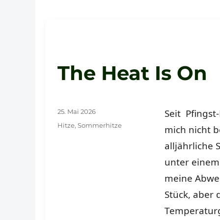
The Heat Is On
Veröffentlicht
Seit Pfingst
25. Mai 2026
am
Schlagwörter
Hitze
,
Sommerhitze
mich nicht 
alljährlich
unter einem 
meine Abwehr
Stück, aber 
Temperaturgr