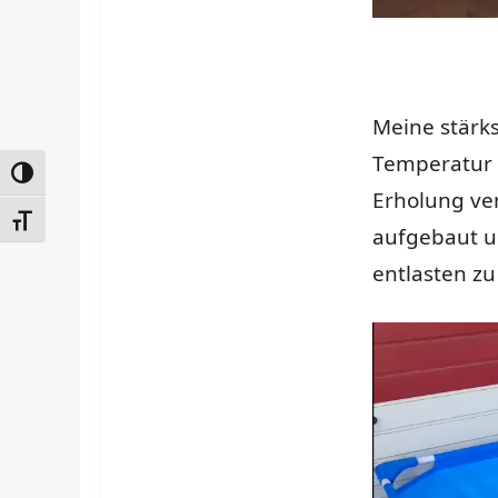
Meine stärks
Temperatur 
UMSCHALTEN AUF HOHE KONTRASTE
Erholung ve
SCHRIFT VERGRÖSSERN
aufgebaut un
entlasten z
Video-
Player