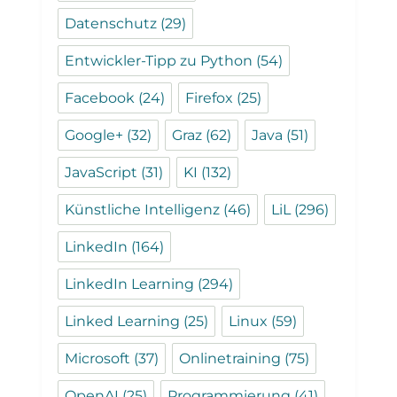
Datenschutz
(29)
Entwickler-Tipp zu Python
(54)
Facebook
(24)
Firefox
(25)
Google+
(32)
Graz
(62)
Java
(51)
JavaScript
(31)
KI
(132)
Künstliche Intelligenz
(46)
LiL
(296)
LinkedIn
(164)
LinkedIn Learning
(294)
Linked Learning
(25)
Linux
(59)
Microsoft
(37)
Onlinetraining
(75)
OpenAI
(25)
Programmierung
(41)