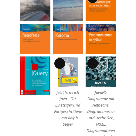
Lange
Beschreibung
Lange
Lange
Beschreibung
Beschreibung
Jetzt lerne ich
JavaFX-
Java – Für
Diagramme mit
Einsteiger und
Netbeans.
Fortgeschrittene
Diagrammarten
– von Ralph
und -techniken,
Steyer
FXML,
Diagrammdaten