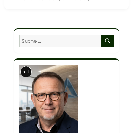
SUCHE
Suche
nach:
alt