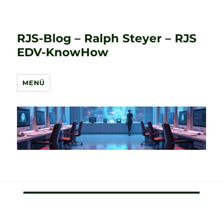
RJS-Blog – Ralph Steyer – RJS
EDV-KnowHow
MENÜ