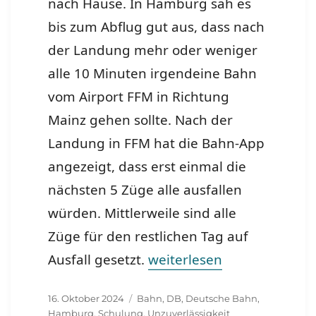
nach Hause. In Hamburg sah es
bis zum Abflug gut aus, dass nach
der Landung mehr oder weniger
alle 10 Minuten irgendeine Bahn
vom Airport FFM in Richtung
Mainz gehen sollte. Nach der
Landung in FFM hat die Bahn-App
angezeigt, dass erst einmal die
nächsten 5 Züge alle ausfallen
würden. Mittlerweile sind alle
Züge für den restlichen Tag auf
„Auftrag Hamburg Teil 1 e
Ausfall gesetzt.
weiterlesen
Veröffentlicht
Schlagwörter
16. Oktober 2024
Bahn
,
DB
,
Deutsche Bahn
,
am
Hamburg
,
Schulung
,
Unzuverlässigkeit