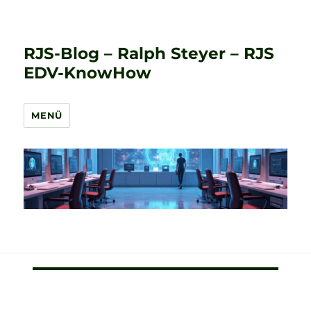
RJS-Blog – Ralph Steyer – RJS
EDV-KnowHow
MENÜ