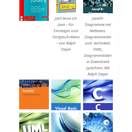
Beschreibung
Beschreibung
Jetzt lerne ich
JavaFX-
Java – Für
Diagramme mit
Einsteiger und
Netbeans.
Fortgeschrittene
Diagrammarten
– von Ralph
und -techniken,
Steyer
FXML,
Diagrammdaten
in Datenbank
speichern. Mit
Ralph Steyer