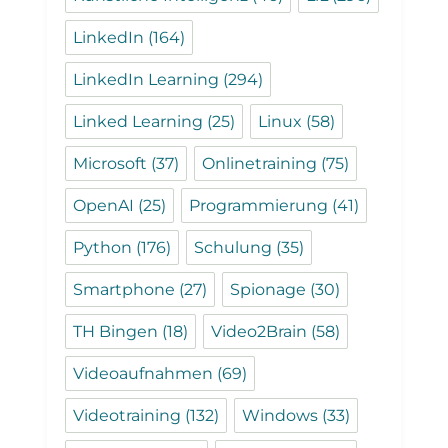
LinkedIn
(164)
LinkedIn Learning
(294)
Linked Learning
(25)
Linux
(58)
Microsoft
(37)
Onlinetraining
(75)
OpenAI
(25)
Programmierung
(41)
Python
(176)
Schulung
(35)
Smartphone
(27)
Spionage
(30)
TH Bingen
(18)
Video2Brain
(58)
Videoaufnahmen
(69)
Videotraining
(132)
Windows
(33)