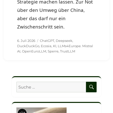
Strategie machen lassen. Zur Not
über den Umweg über China,
aber das darf nur ein
Zwischenschritt sein.
Veröffentlicht
Schlagwörter
6. Juli 2026
ChatGPT
,
Deepseek
,
am
DuckDuckGo
,
Ecosia
,
KI
,
LLMs4Europe. Mistral
AI
,
OpenEuroLLM
,
Sperre
,
TrustLLM
SUCHE
Suche
nach: