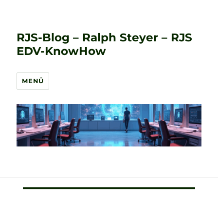
RJS-Blog – Ralph Steyer – RJS
EDV-KnowHow
MENÜ