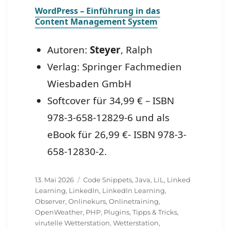
WordPress – Einführung in das
Content Management System
Autoren:
Steyer
, Ralph
Verlag: Springer Fachmedien
Wiesbaden GmbH
Softcover für 34,99 € – ISBN
978-3-658-12829-6 und als
eBook für 26,99 €- ISBN 978-3-
658-12830-2.
Veröffentlicht
Schlagwörter
13. Mai 2026
Code Snippets
,
Java
,
LiL
,
Linked
am
Learning
,
LinkedIn
,
LinkedIn Learning
,
Observer
,
Onlinekurs
,
Onlinetraining
,
OpenWeather
,
PHP
,
Plugins
,
Tipps & Tricks
,
virutelle Wetterstation
,
Wetterstation
,