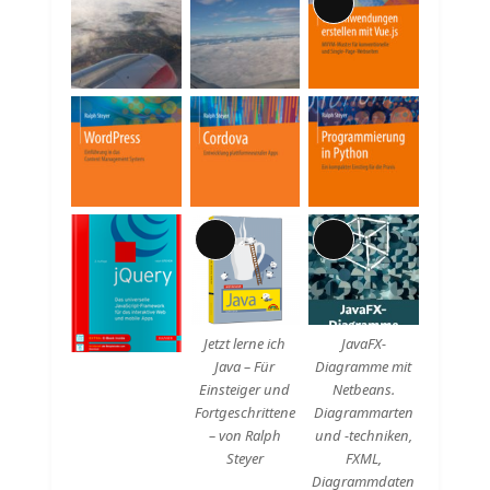
Lange
Beschreibung
Lange
Lange
Beschreibung
Beschreibung
Jetzt lerne ich
JavaFX-
Java – Für
Diagramme mit
Einsteiger und
Netbeans.
Fortgeschrittene
Diagrammarten
– von Ralph
und -techniken,
Steyer
FXML,
Diagrammdaten