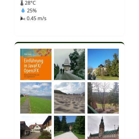
🌡 28°C
25%
🌬 0.45 m/s