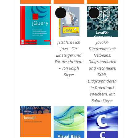
Lange
Lange
Beschreibung
Beschreibung
Jetzt lerne ich
JavaFX-
Java – Für
Diagramme mit
Einsteiger und
Netbeans.
Fortgeschrittene
Diagrammarten
– von Ralph
und -techniken,
Steyer
FXML,
Diagrammdaten
in Datenbank
speichern. Mit
Ralph Steyer