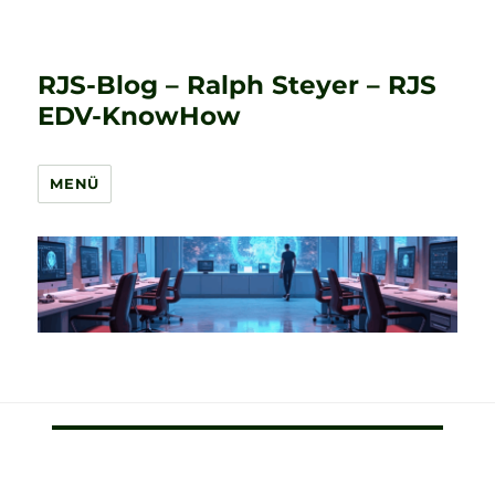
RJS-Blog – Ralph Steyer – RJS
EDV-KnowHow
MENÜ