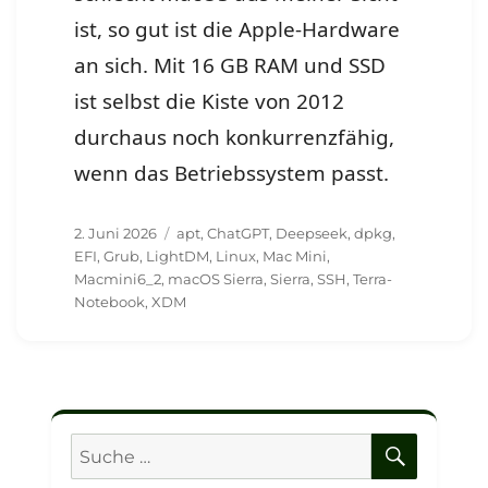
ist, so gut ist die Apple-Hardware
an sich. Mit 16 GB RAM und SSD
ist selbst die Kiste von 2012
durchaus noch konkurrenzfähig,
wenn das Betriebssystem passt.
Veröffentlicht
Schlagwörter
2. Juni 2026
apt
,
ChatGPT
,
Deepseek
,
dpkg
,
am
EFI
,
Grub
,
LightDM
,
Linux
,
Mac Mini
,
Macmini6_2
,
macOS Sierra
,
Sierra
,
SSH
,
Terra-
Notebook
,
XDM
SUCHE
Suche
nach: