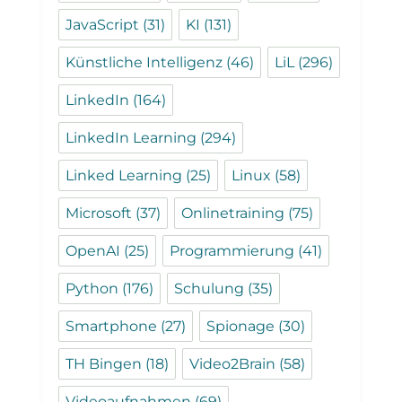
JavaScript
(31)
KI
(131)
Künstliche Intelligenz
(46)
LiL
(296)
LinkedIn
(164)
LinkedIn Learning
(294)
Linked Learning
(25)
Linux
(58)
Microsoft
(37)
Onlinetraining
(75)
OpenAI
(25)
Programmierung
(41)
Python
(176)
Schulung
(35)
Smartphone
(27)
Spionage
(30)
TH Bingen
(18)
Video2Brain
(58)
Videoaufnahmen
(69)