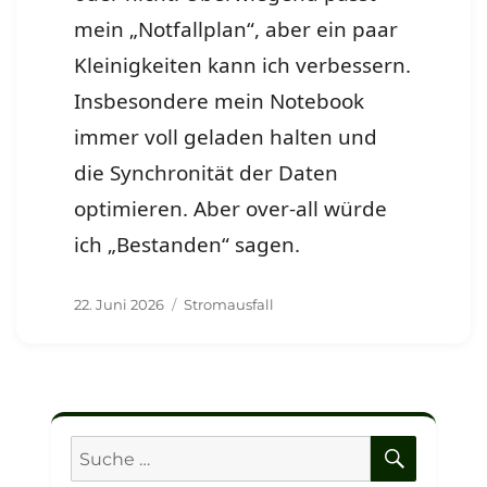
mein „Notfallplan“, aber ein paar
Kleinigkeiten kann ich verbessern.
Insbesondere mein Notebook
immer voll geladen halten und
die Synchronität der Daten
optimieren. Aber over-all würde
ich „Bestanden“ sagen.
Veröffentlicht
Schlagwörter
22. Juni 2026
Stromausfall
am
SUCHE
Suche
nach: