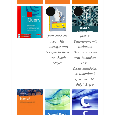
Lange
Lange
Beschreibung
Beschreibung
Jetzt lerne ich
JavaFX-
Java – Für
Diagramme mit
Einsteiger und
Netbeans.
Fortgeschrittene
Diagrammarten
– von Ralph
und -techniken,
Steyer
FXML,
Diagrammdaten
in Datenbank
speichern. Mit
Ralph Steyer