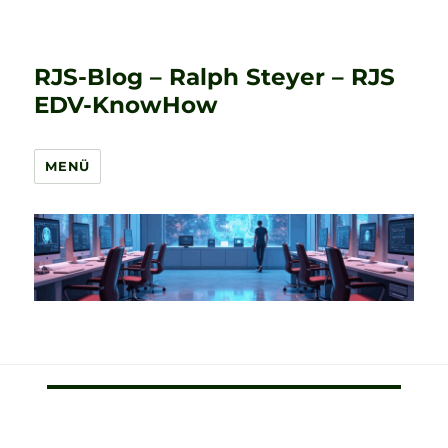
RJS-Blog – Ralph Steyer – RJS
EDV-KnowHow
MENÜ