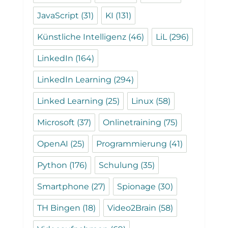
JavaScript
(31)
KI
(131)
Künstliche Intelligenz
(46)
LiL
(296)
LinkedIn
(164)
LinkedIn Learning
(294)
Linked Learning
(25)
Linux
(58)
Microsoft
(37)
Onlinetraining
(75)
OpenAI
(25)
Programmierung
(41)
Python
(176)
Schulung
(35)
Smartphone
(27)
Spionage
(30)
TH Bingen
(18)
Video2Brain
(58)