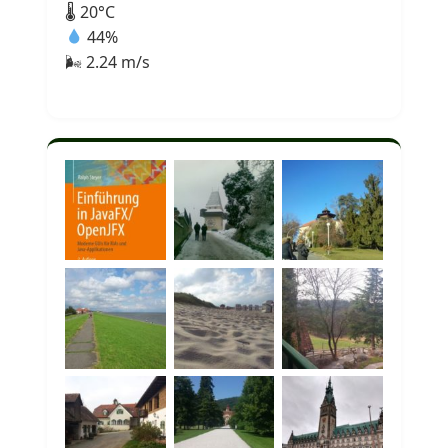
🌡 20°C
44%
🌬 2.24 m/s