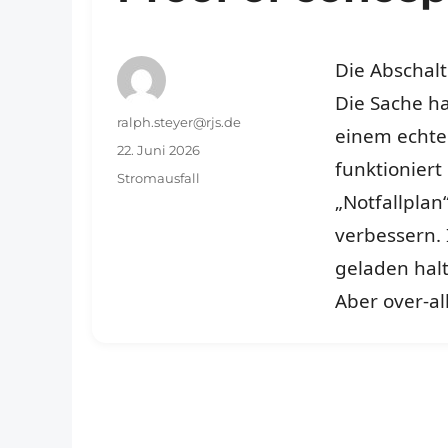
Die Abschal
Die Sache ha
Autor
ralph.steyer@rjs.de
einem echte
Veröffentlicht
22. Juni 2026
funktioniert
am
Schlagwörter
Stromausfall
„Notfallplan
verbessern.
geladen halt
Aber over-al