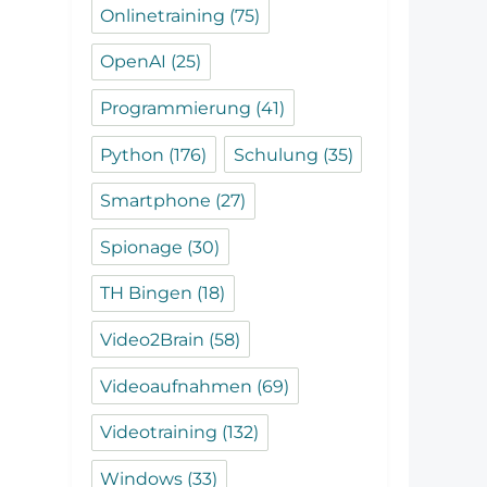
Onlinetraining
(75)
OpenAI
(25)
Programmierung
(41)
Python
(176)
Schulung
(35)
Smartphone
(27)
Spionage
(30)
TH Bingen
(18)
Video2Brain
(58)
Videoaufnahmen
(69)
Videotraining
(132)
Windows
(33)