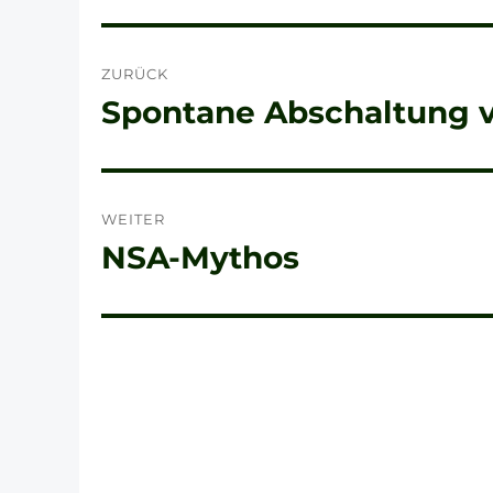
Beitragsnavigation
ZURÜCK
Spontane Abschaltung 
Vorheriger
Beitrag:
WEITER
NSA-Mythos
Nächster
Beitrag: