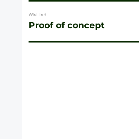
WEITER
Proof of concept
Nächster
Beitrag: