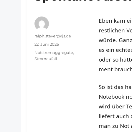
Eben kam ei
restlichen V
Autor
ralph.steyer@rjs.de
würde. Ganz
Veröffentlicht
22. Juni 2026
es ein echt
am
Schlagwörter
Notstromaggregate
,
oder so hätt
Stromaufall
ment brauc
So ist das h
Notebook no
wird über T
liefert auch
man zu Not 