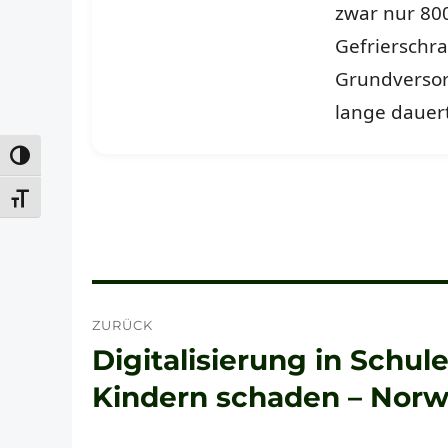
zwar nur 80
Gefrierschra
Grundversorg
lange dauert
UMSCHALTEN AUF HOHE KONTRASTE
SCHRIFT VERGRÖSSERN
Beitragsnavigation
ZURÜCK
Digitalisierung in Schu
Vorheriger
Beitrag:
Kindern schaden – Nor