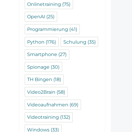
Onlinetraining
(75)
OpenAI
(25)
Programmierung
(41)
Python
(176)
Schulung
(35)
Smartphone
(27)
Spionage
(30)
TH Bingen
(18)
Video2Brain
(58)
Videoaufnahmen
(69)
Videotraining
(132)
Windows
(33)