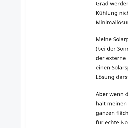
Grad werden 
Kühlung nich
Minimallösu
Meine Solar
(bei der Son
der externe S
einen Solar
Lösung darst
Aber wenn de
halt meinen
ganzen fläc
für echte No