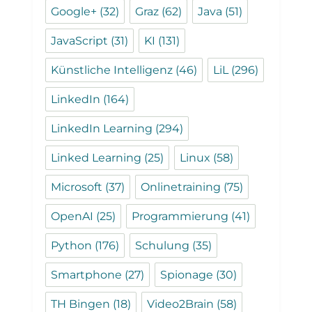
Google+
(32)
Graz
(62)
Java
(51)
JavaScript
(31)
KI
(131)
Künstliche Intelligenz
(46)
LiL
(296)
LinkedIn
(164)
LinkedIn Learning
(294)
Linked Learning
(25)
Linux
(58)
Microsoft
(37)
Onlinetraining
(75)
OpenAI
(25)
Programmierung
(41)
Python
(176)
Schulung
(35)
Smartphone
(27)
Spionage
(30)
TH Bingen
(18)
Video2Brain
(58)