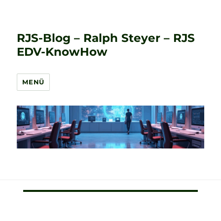
RJS-Blog – Ralph Steyer – RJS
EDV-KnowHow
MENÜ