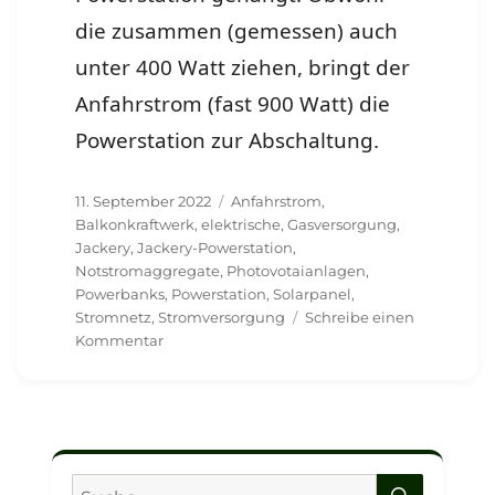
die zusammen (gemessen) auch
unter 400 Watt ziehen, bringt der
Anfahrstrom (fast 900 Watt) die
Powerstation zur Abschaltung.
Veröffentlicht
Schlagwörter
11. September 2022
Anfahrstrom
,
am
Balkonkraftwerk
,
elektrische
,
Gasversorgung
,
Jackery
,
Jackery-Powerstation
,
Notstromaggregate
,
Photovotaianlagen
,
Powerbanks
,
Powerstation
,
Solarpanel
,
Stromnetz
,
Stromversorgung
Schreibe einen
zu
Kommentar
Anfahrstrom
SUCHE
Suche