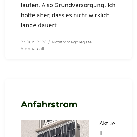
laufen. Also Grundversorgung. Ich
hoffe aber, dass es nicht wirklich
lange dauert.
Veröffentlicht
Schlagwörter
22. Juni 2026
Notstromaggregate
,
am
Stromaufall
Anfahrstrom
Aktue
ll