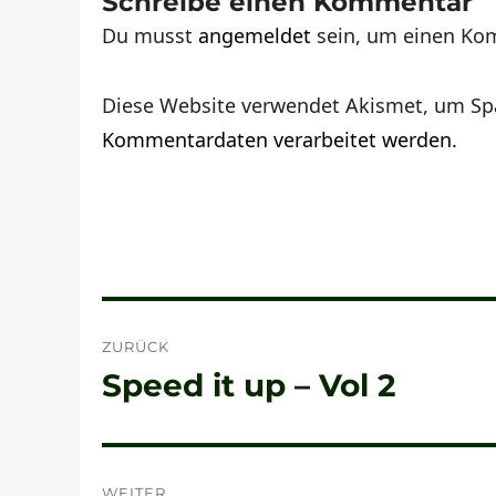
Schreibe einen Kommentar
Du musst
angemeldet
sein, um einen Ko
Diese Website verwendet Akismet, um Sp
Kommentardaten verarbeitet werden.
Beitragsnavigation
ZURÜCK
Speed it up – Vol 2
Vorheriger
Beitrag:
WEITER