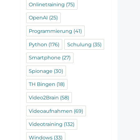
Onlinetraining
(75)
OpenAI
(25)
Programmierung
(41)
Python
(176)
Schulung
(35)
Smartphone
(27)
Spionage
(30)
TH Bingen
(18)
Video2Brain
(58)
Videoaufnahmen
(69)
Videotraining
(132)
Windows
(33)