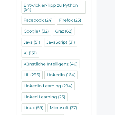
Entwickler-Tipp zu Python
(54)
Facebook
(24)
Firefox
(25)
Google+
(32)
Graz
(62)
Java
(51)
JavaScript
(31)
KI
(131)
Künstliche Intelligenz
(46)
LiL
(296)
LinkedIn
(164)
LinkedIn Learning
(294)
Linked Learning
(25)
Linux
(59)
Microsoft
(37)