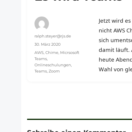
Jetzt wird e
nicht AWS C
Autor
ralph.steyer@rjs.de
sich uments
Veröffentlicht
30. März 2020
damit läuft.
am
Schlagwörter
AWS
,
Chime
,
Micrsosoft
heute Abend
Teams
,
Onlineschulungen
,
Wahl von gle
Teams
,
Zoom