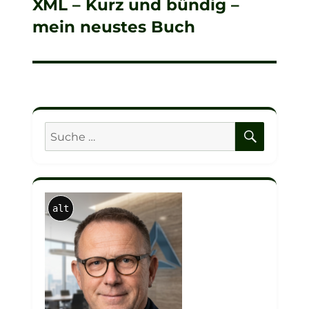
XML – Kurz und bündig –
Nächster
mein neustes Buch
Beitrag:
SUCHE
Suche
nach:
alt