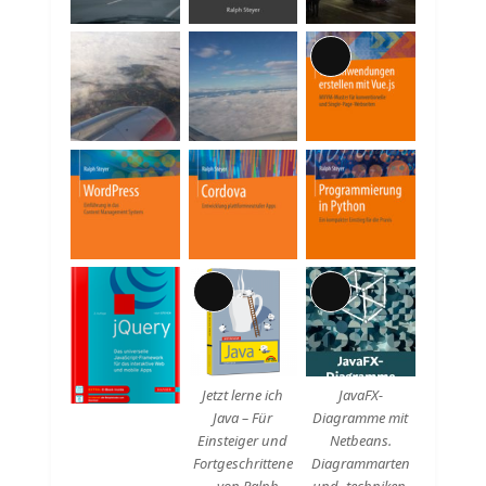
Lange
Beschreibung
Lange
Lange
Beschreibung
Beschreibung
Jetzt lerne ich
JavaFX-
Java – Für
Diagramme mit
Einsteiger und
Netbeans.
Fortgeschrittene
Diagrammarten