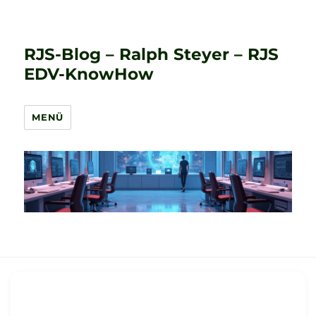
RJS-Blog – Ralph Steyer – RJS
EDV-KnowHow
MENÜ