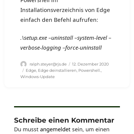
Powershell im
Installationsverzeichnis von Edge
einfach den Befehl aufrufen:
.\setup.exe –uninstall –system-level –
verbose-logging –force-uninstall
Autor
Veröffentlicht
ralph.steyer@rjs.de
12. Dezember 2020
am
Schlagwörter
Edge
,
Edge deinstallieren
,
Powershell.
,
Windows-Update
Schreibe einen Kommentar
Du musst
angemeldet
sein, um einen