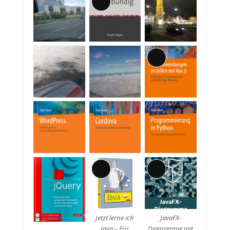
Lange
Beschreibung
Lange
Beschreibung
Lange
Lange
Beschreibung
Beschreibung
Jetzt lerne ich
JavaFX-
Java – Für
Diagramme mit