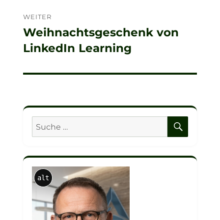
WEITER
Weihnachtsgeschenk von
Nächster
LinkedIn Learning
Beitrag:
SUCHE
Suche
nach:
alt