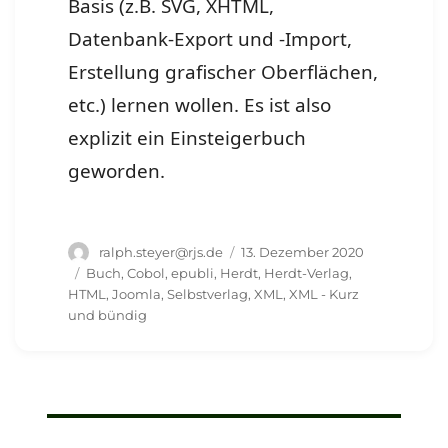
Basis (z.B. SVG, XHTML,
Datenbank-Export und -Import,
Erstellung grafischer Oberflächen,
etc.) lernen wollen. Es ist also
explizit ein Einsteigerbuch
geworden.
Autor
Veröffentlicht
ralph.steyer@rjs.de
13. Dezember 2020
am
Schlagwörter
Buch
,
Cobol
,
epubli
,
Herdt
,
Herdt-Verlag
,
HTML
,
Joomla
,
Selbstverlag
,
XML
,
XML - Kurz
und bündig