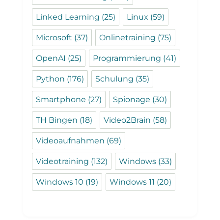
Linked Learning
(25)
Linux
(59)
Microsoft
(37)
Onlinetraining
(75)
OpenAI
(25)
Programmierung
(41)
Python
(176)
Schulung
(35)
Smartphone
(27)
Spionage
(30)
TH Bingen
(18)
Video2Brain
(58)
Videoaufnahmen
(69)
Videotraining
(132)
Windows
(33)
Windows 10
(19)
Windows 11
(20)