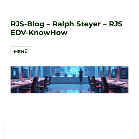
RJS-Blog – Ralph Steyer – RJS
EDV-KnowHow
MENÜ