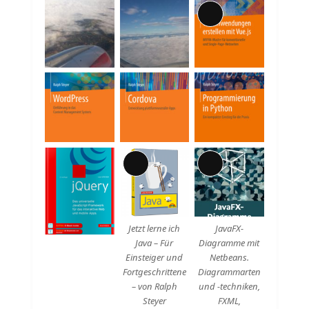
Lange
Beschreibung
Lange
Lange
Beschreibung
Beschreibung
Jetzt lerne ich
JavaFX-
Java – Für
Diagramme mit
Einsteiger und
Netbeans.
Fortgeschrittene
Diagrammarten
– von Ralph
und -techniken,
Steyer
FXML,