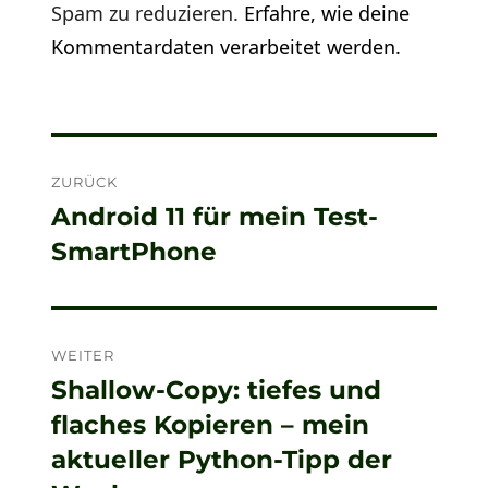
Spam zu reduzieren.
Erfahre, wie deine
Kommentardaten verarbeitet werden.
Beitragsnavigation
ZURÜCK
Android 11 für mein Test-
Vorheriger
SmartPhone
Beitrag:
WEITER
Shallow-Copy: tiefes und
Nächster
flaches Kopieren – mein
Beitrag:
aktueller Python-Tipp der