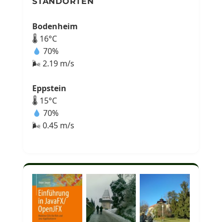
STANDORTEN
Bodenheim
🌡 16°C
70%
🌬 2.19 m/s
Eppstein
🌡 15°C
70%
🌬 0.45 m/s