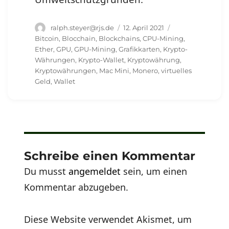
Autor
Veröffentlicht
Schlagwörter
ralph.steyer@rjs.de
12. April 2021
am
Bitcoin
,
Blocchain
,
Blockchains
,
CPU-Mining
,
Ether
,
GPU
,
GPU-Mining
,
Grafikkarten
,
Krypto-
Währungen
,
Krypto-Wallet
,
Kryptowährung
,
Kryptowährungen
,
Mac Mini
,
Monero
,
virtuelles
Geld
,
Wallet
Schreibe einen Kommentar
Du musst
angemeldet
sein, um einen
Kommentar abzugeben.
Diese Website verwendet Akismet, um