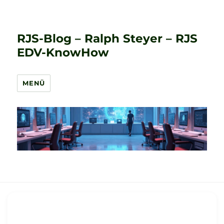
RJS-Blog – Ralph Steyer – RJS
EDV-KnowHow
MENÜ