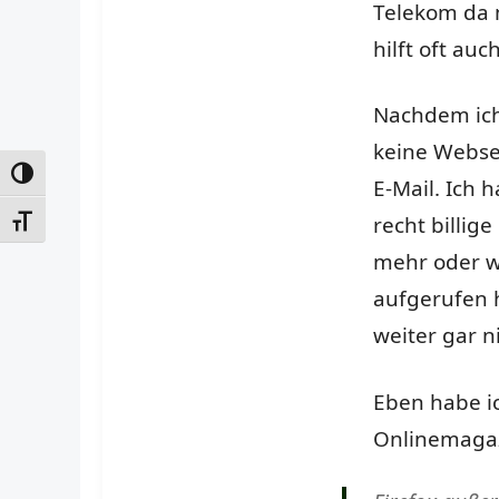
Telekom da 
hilft oft au
Nachdem ich
keine Webse
UMSCHALTEN AUF HOHE KONTRASTE
E-Mail. Ich 
recht billig
SCHRIFT VERGRÖSSERN
mehr oder w
aufgerufen h
weiter gar n
Eben habe i
Onlinemagaz