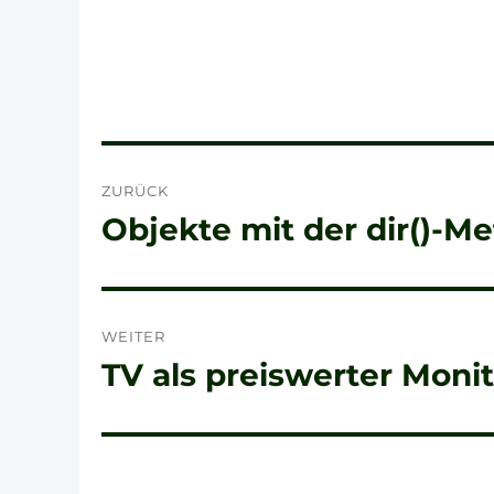
Beitragsnavigation
ZURÜCK
Objekte mit der dir()-M
Vorheriger
Beitrag:
WEITER
TV als preiswerter Moni
Nächster
Beitrag: