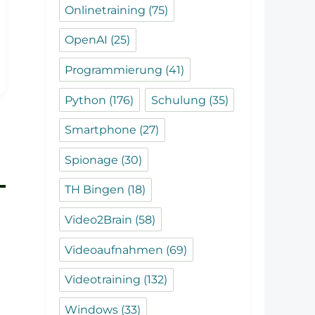
Onlinetraining
(75)
OpenAI
(25)
Programmierung
(41)
Python
(176)
Schulung
(35)
Smartphone
(27)
Spionage
(30)
TH Bingen
(18)
Video2Brain
(58)
Videoaufnahmen
(69)
Videotraining
(132)
Windows
(33)