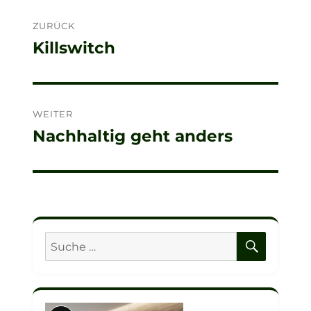
Beitragsnavigation
ZURÜCK
Killswitch
Vorheriger
Beitrag:
WEITER
Nachhaltig geht anders
Nächster
Beitrag:
SUCHE
Suche
nach: