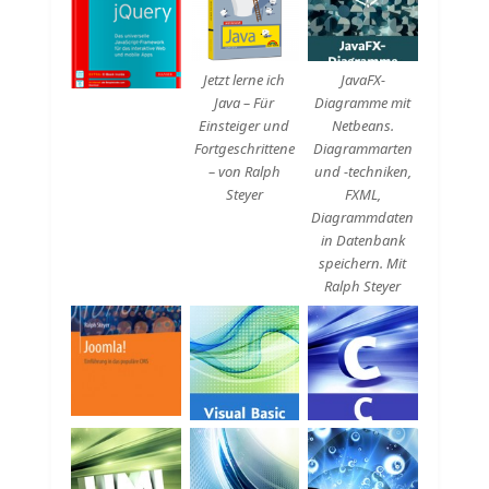
Beschreibung
Beschreibung
Jetzt lerne ich
JavaFX-
Java – Für
Diagramme mit
Einsteiger und
Netbeans.
Fortgeschrittene
Diagrammarten
– von Ralph
und -techniken,
Steyer
FXML,
Diagrammdaten
in Datenbank
speichern. Mit
Ralph Steyer