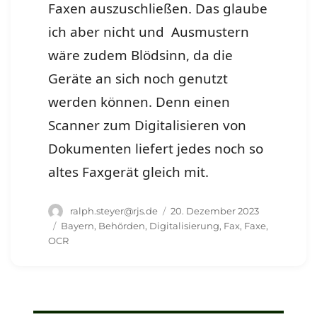
Faxen auszuschließen. Das glaube
ich aber nicht und Ausmustern
wäre zudem Blödsinn, da die
Geräte an sich noch genutzt
werden können. Denn einen
Scanner zum Digitalisieren von
Dokumenten liefert jedes noch so
altes Faxgerät gleich mit.
Autor
Veröffentlicht
ralph.steyer@rjs.de
20. Dezember 2023
am
Schlagwörter
Bayern
,
Behörden
,
Digitalisierung
,
Fax
,
Faxe
,
OCR