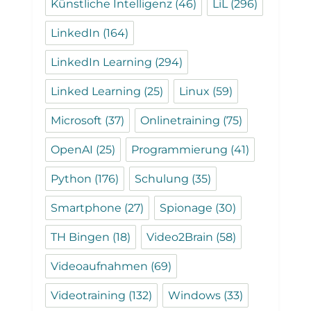
Künstliche Intelligenz
(46)
LiL
(296)
LinkedIn
(164)
LinkedIn Learning
(294)
Linked Learning
(25)
Linux
(59)
Microsoft
(37)
Onlinetraining
(75)
OpenAI
(25)
Programmierung
(41)
Python
(176)
Schulung
(35)
Smartphone
(27)
Spionage
(30)
TH Bingen
(18)
Video2Brain
(58)
Videoaufnahmen
(69)
Videotraining
(132)
Windows
(33)