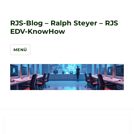
RJS-Blog – Ralph Steyer – RJS
EDV-KnowHow
MENÜ