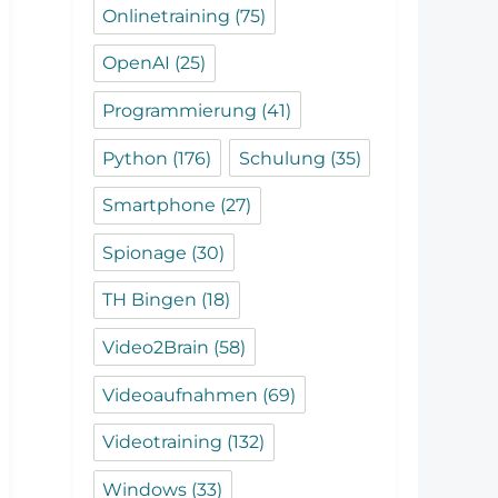
Onlinetraining
(75)
OpenAI
(25)
Programmierung
(41)
Python
(176)
Schulung
(35)
Smartphone
(27)
Spionage
(30)
TH Bingen
(18)
Video2Brain
(58)
Videoaufnahmen
(69)
Videotraining
(132)
Windows
(33)