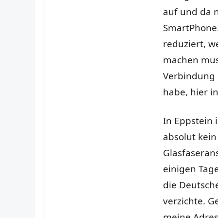
auf und da n
SmartPhone.
reduziert, w
machen muss
Verbindung 
habe, hier i
In Eppstein i
absolut kein
Glasfaserans
einigen Tag
die Deutsche
verzichte. G
meine Adres