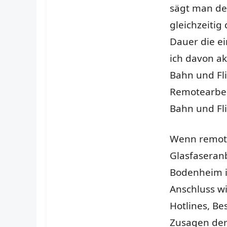
sägt man den
gleichzeitig
Dauer die ei
ich davon ak
Bahn und Fl
Remotearbei
Bahn und Fli
Wenn remote
Glasfaseran
Bodenheim 
Anschluss wi
Hotlines, B
Zusagen der 