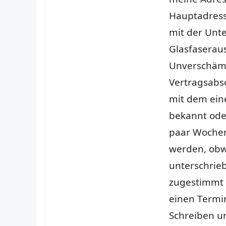
Hauptadress
mit der Unte
Glasfaserau
Unverschämt
Vertragsabs
mit dem ein
bekannt oder
paar Wochen
werden, obwo
unterschrie
zugestimmt u
einen Termin
Schreiben u