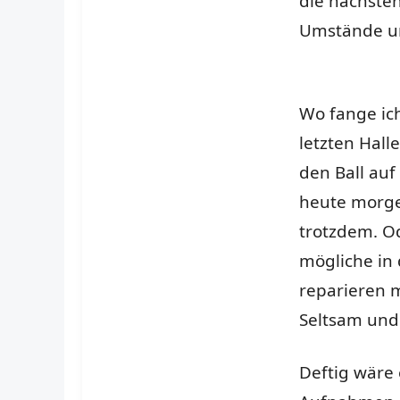
die nächste
Umstände u
Wo fange ic
letzten Hall
den Ball au
heute morgen
trotzdem. O
mögliche in 
reparieren m
Seltsam und 
Deftig wäre