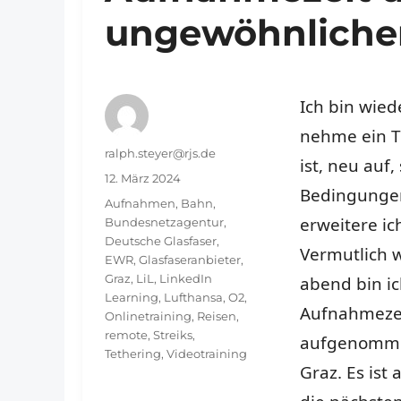
ungewöhnlich
Ich bin wied
nehme ein Tr
Autor
ralph.steyer@rjs.de
ist, neu auf,
Veröffentlicht
12. März 2024
Bedingungen
am
Schlagwörter
Aufnahmen
,
Bahn
,
erweitere ic
Bundesnetzagentur
,
Deutsche Glasfaser
,
Vermutlich w
EWR
,
Glasfaseranbieter
,
Graz
,
LiL
,
LinkedIn
abend bin i
Learning
,
Lufthansa
,
O2
,
Aufnahmezeu
Onlinetraining
,
Reisen
,
remote
,
Streiks
,
aufgenommen
Tethering
,
Videotraining
Graz. Es ist 