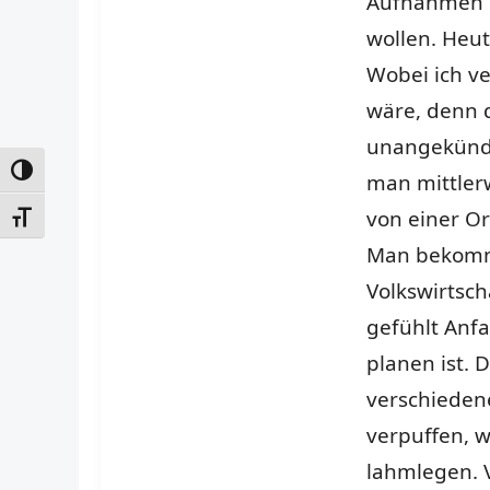
Aufnahmen na
wollen. Heut
Wobei ich v
wäre, denn d
unangekündig
UMSCHALTEN AUF HOHE KONTRASTE
man mittlerw
von einer Or
SCHRIFT VERGRÖSSERN
Man bekommt
Volkswirtsch
gefühlt Anfa
planen ist.
verschieden
verpuffen, w
lahmlegen. V