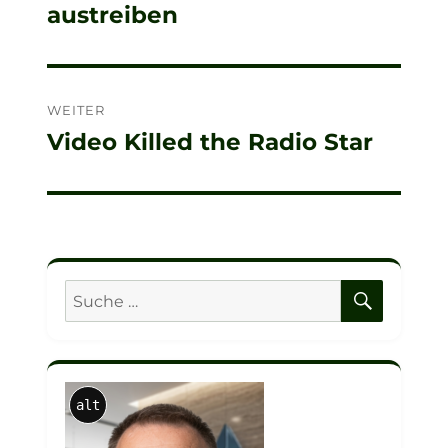
austreiben
WEITER
Video Killed the Radio Star
Nächster
Beitrag:
SUCHE
Suche
nach:
alt