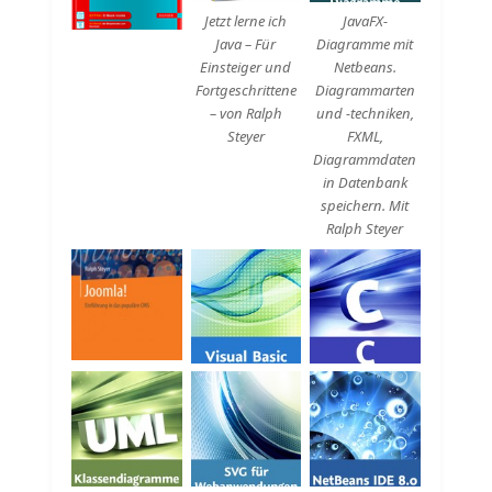
Jetzt lerne ich
JavaFX-
Java – Für
Diagramme mit
Einsteiger und
Netbeans.
Fortgeschrittene
Diagrammarten
– von Ralph
und -techniken,
Steyer
FXML,
Diagrammdaten
in Datenbank
speichern. Mit
Ralph Steyer