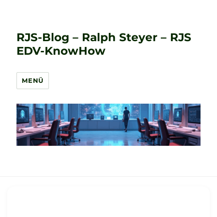
RJS-Blog – Ralph Steyer – RJS
EDV-KnowHow
MENÜ