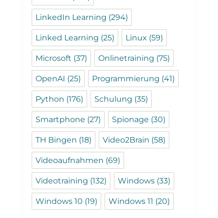
LinkedIn Learning
(294)
Linked Learning
(25)
Linux
(59)
Microsoft
(37)
Onlinetraining
(75)
OpenAI
(25)
Programmierung
(41)
Python
(176)
Schulung
(35)
Smartphone
(27)
Spionage
(30)
TH Bingen
(18)
Video2Brain
(58)
Videoaufnahmen
(69)
Videotraining
(132)
Windows
(33)
Windows 10
(19)
Windows 11
(20)