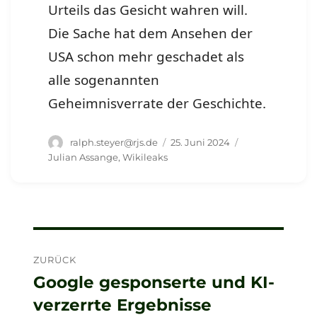
Urteils das Gesicht wahren will.
Die Sache hat dem Ansehen der
USA schon mehr geschadet als
alle sogenannten
Geheimnisverrate der Geschichte.
Autor
Veröffentlicht
Schlagwörter
ralph.steyer@rjs.de
25. Juni 2024
am
Julian Assange
,
Wikileaks
Beitragsnavigation
ZURÜCK
Google gesponserte und KI-
Vorheriger
verzerrte Ergebnisse
Beitrag: