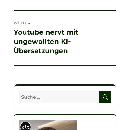
Beitrag:
WEITER
Youtube nervt mit
Nächster
ungewollten KI-
Beitrag:
Übersetzungen
SUCHE
Suche
nach:
alt