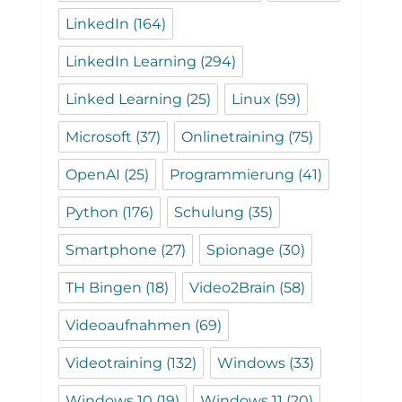
LinkedIn
(164)
LinkedIn Learning
(294)
Linked Learning
(25)
Linux
(59)
Microsoft
(37)
Onlinetraining
(75)
OpenAI
(25)
Programmierung
(41)
Python
(176)
Schulung
(35)
Smartphone
(27)
Spionage
(30)
TH Bingen
(18)
Video2Brain
(58)
Videoaufnahmen
(69)
Videotraining
(132)
Windows
(33)
Windows 10
(19)
Windows 11
(20)