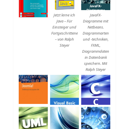
Jetzt lerne ich
JavaFX-
Java – Für
Diagramme mit
Einsteiger und
Netbeans.
Fortgeschrittene
Diagrammarten
– von Ralph
und -techniken,
Steyer
FXML,
Diagrammdaten
in Datenbank
speichern. Mit
Ralph Steyer