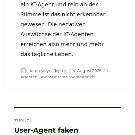
ein KI-Agent und rein an der
Stimme ist das nicht erkennbar
gewesen. Die negativen
Auswüchse der KI-Agenten
erreichen also mehr und mehr
das tägliche Leben.
Autor
Veröffentlicht
Schlagwörter
ralph.steyer@rjs.de
4. August 2025
KI-
am
Agenten
,
unerwünschte Werbeanrufe
Beitragsnavigation
ZURÜCK
User-Agent faken
Vorheriger