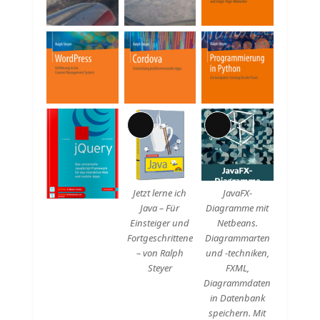
Lange
Lange
Beschreibung
Beschreibung
Jetzt lerne ich
JavaFX-
Java – Für
Diagramme mit
Einsteiger und
Netbeans.
Fortgeschrittene
Diagrammarten
– von Ralph
und -techniken,
Steyer
FXML,
Diagrammdaten
in Datenbank
speichern. Mit