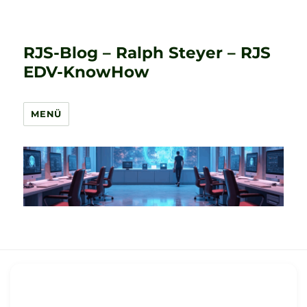
RJS-Blog – Ralph Steyer – RJS
EDV-KnowHow
MENÜ