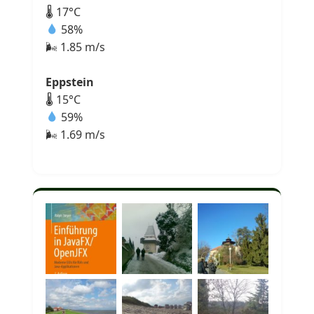
🌡 17°C
58%
🌬 1.85 m/s
Eppstein
🌡 15°C
59%
🌬 1.69 m/s