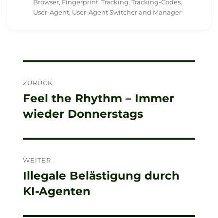
am
Browser
,
Fingerprint
,
Tracking
,
Tracking-Codes
,
User-Agent
,
User-Agent Switcher and Manager
Beitragsnavigation
ZURÜCK
Feel the Rhythm – Immer
Vorheriger
wieder Donnerstags
Beitrag:
WEITER
Illegale Belästigung durch
Nächster
KI-Agenten
Beitrag: