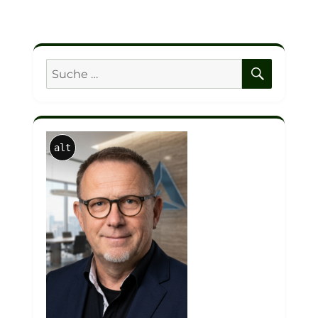
SUCHE
Suche
nach:
alt