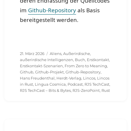
deren Endfassung der Quellcodes
im
Github-Repository
als Basis
bereitgestellt werden.
Veröffentlicht
Schlagwörter
21. März 2026
Aliens
,
Außerirdische
,
am
außerirdische Intelligenzen
,
Buch
,
Erstkontakt
,
Erstkontakt-Szenarien
,
From Zero to Meaning
,
Github
,
Github-Projekt
,
Github-Repository
,
Hans Freudenthal
,
Herdt-Verlag
,
Lincos
,
Lincos
in Rust
,
Lingua Cosmica
,
Podcast
,
RJS TechCast
,
RJS TechCast – Bits & Bytes
,
RJS-ZeroPoint
,
Rust