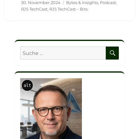
Veröffentlicht
Schlagwörter
30. November 2024
Bytes & Insights
,
Podcast
,
am
RJS TechCast
,
RJS TechCast – Bits
SUCHE
Suche
nach:
alt