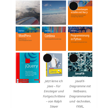
Lange
Beschreibung
Lange
Lange
Beschreibung
Beschreibung
Jetzt lerne ich
JavaFX-
Java – Für
Diagramme mit
Einsteiger und
Netbeans.
Fortgeschrittene
Diagrammarten
– von Ralph
und -techniken,
Steyer
FXML,