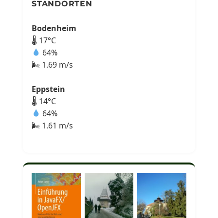
STANDORTEN
Bodenheim
🌡 17°C
64%
🌬 1.69 m/s
Eppstein
🌡 14°C
64%
🌬 1.61 m/s