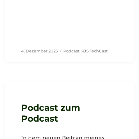
Veröffentlicht
Schlagwörter
4. Dezember 2025
Podcast
,
RJS TechCast
am
Podcast zum
Podcast
In dem neuen Beitrag meines