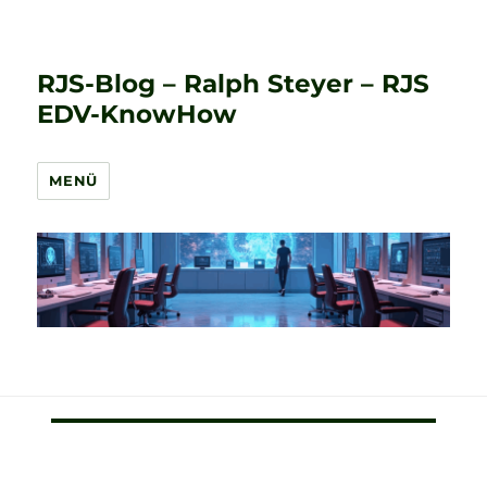
RJS-Blog – Ralph Steyer – RJS
EDV-KnowHow
MENÜ