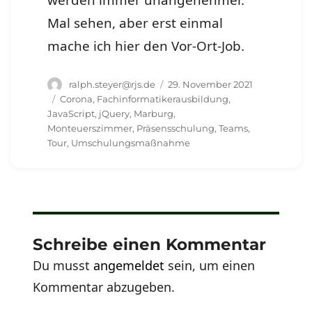
Mal sehen, aber erst einmal
mache ich hier den Vor-Ort-Job.
Autor
Veröffentlicht
ralph.steyer@rjs.de
29. November 2021
am
Schlagwörter
Corona
,
Fachinformatikerausbildung
,
JavaScript
,
jQuery
,
Marburg
,
Monteuerszimmer
,
Präsensschulung
,
Teams
,
Tour
,
Umschulungsmaßnahme
Schreibe einen Kommentar
Du musst
angemeldet
sein, um einen
Kommentar abzugeben.