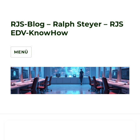
RJS-Blog – Ralph Steyer – RJS
EDV-KnowHow
MENÜ