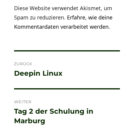
Diese Website verwendet Akismet, um
Spam zu reduzieren.
Erfahre, wie deine
Kommentardaten verarbeitet werden.
Beitragsnavigation
ZURÜCK
Deepin Linux
Vorheriger
Beitrag:
WEITER
Tag 2 der Schulung in
Nächster
Marburg
Beitrag: