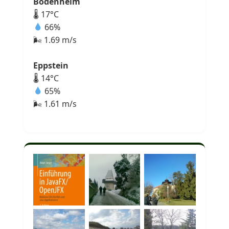
Bodenheim
🌡 17°C
66%
🌬 1.69 m/s
Eppstein
🌡 14°C
65%
🌬 1.61 m/s