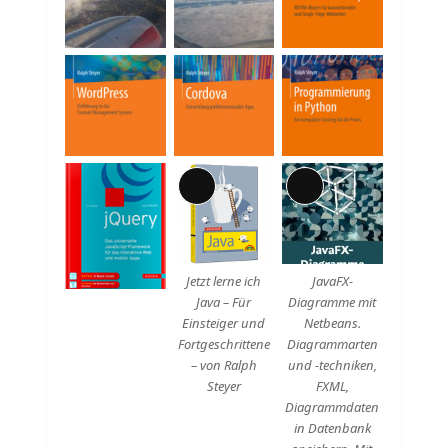
Beschreibung
Lange
Lange
Beschreibung
Beschreibung
Jetzt lerne ich
JavaFX-
Java – Für
Diagramme mit
Einsteiger und
Netbeans.
Fortgeschrittene
Diagrammarten
– von Ralph
und -techniken,
Steyer
FXML,
Diagrammdaten
in Datenbank