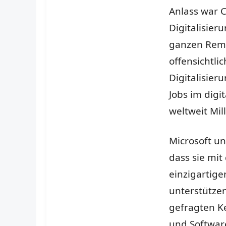
Anlass war C
Digitalisier
ganzen Remo
offensichtli
Digitalisier
Jobs im digi
weltweit Mil
Microsoft u
dass sie mit 
einzigartige
unterstütze
gefragten Ke
und Softwar