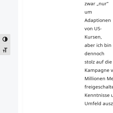
zwar „nur“
zur
Unterstützung
um
von
Jobsuchenden
Adaptionen
von US-
Kursen,
UMSCHALTEN AUF HOHE KONTRASTE
aber ich bin
SCHRIFT VERGRÖSSERN
dennoch
stolz auf d
Kampagne von
Millionen M
freigeschalt
Kenntnisse u
Umfeld aus