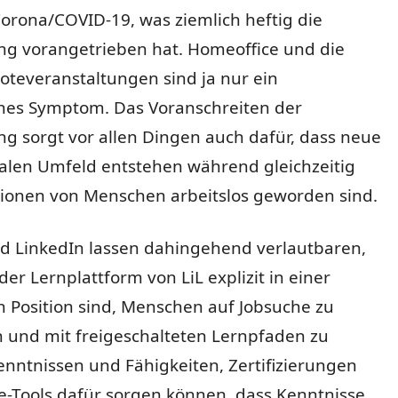
orona/COVID-19, was ziemlich heftig die
ung vorangetrieben hat. Homeoffice und die
teveranstaltungen sind ja nur ein
ches Symptom. Das Voranschreiten der
ung sorgt vor allen Dingen auch dafür, dass neue
talen Umfeld entstehen während gleichzeitig
lionen von Menschen arbeitslos geworden sind.
nd LinkedIn lassen dahingehend verlautbaren,
der Lernplattform von LiL explizit in einer
n Position sind, Menschen auf Jobsuche zu
n und mit freigeschalteten Lernpfaden zu
nntnissen und Fähigkeiten, Zertifizierungen
e-Tools dafür sorgen können, dass Kenntnisse