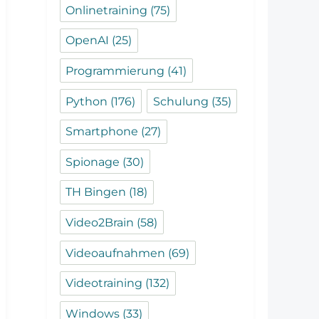
Onlinetraining
(75)
OpenAI
(25)
Programmierung
(41)
Python
(176)
Schulung
(35)
Smartphone
(27)
Spionage
(30)
TH Bingen
(18)
Video2Brain
(58)
Videoaufnahmen
(69)
Videotraining
(132)
Windows
(33)