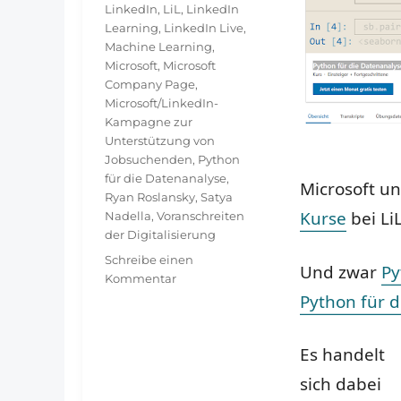
LinkedIn
,
LiL
,
LinkedIn
Learning
,
LinkedIn Live
,
Machine Learning
,
Microsoft
,
Microsoft
Company Page
,
Microsoft/LinkedIn-
Kampagne zur
Unterstützung von
Jobsuchenden
,
Python
für die Datenanalyse
,
Microsoft un
Ryan Roslansky
,
Satya
Kurse
bei Li
Nadella
,
Voranschreiten
der Digitalisierung
Schreibe einen
Und zwar
Py
zu
Kommentar
Save
Python für 
the
date
Es handelt
–
Microsoft/LinkedIn-
sich dabei
Kampagne